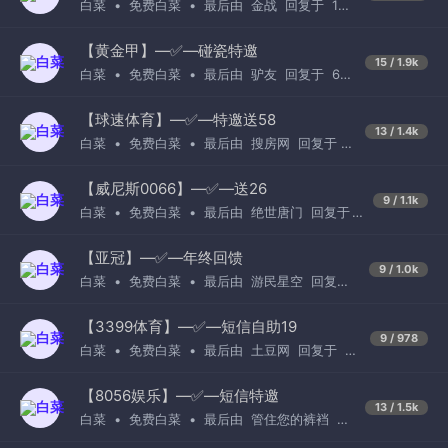
白菜
•
免费白菜
•
最后由
金战
回复于
1周
前
【黄金甲】—✅—碰瓷特邀
15 / 1.9k
白菜
•
免费白菜
•
最后由
驴友
回复于
6天
前
【球速体育】—✅—特邀送58
13 / 1.4k
白菜
•
免费白菜
•
最后由
搜房网
回复于
2
小时前
【威尼斯0066】—✅—送26
9 / 1.1k
白菜
•
免费白菜
•
最后由
绝世唐门
回复于
1周前
【亚冠】—✅—年终回馈
9 / 1.0k
白菜
•
免费白菜
•
最后由
游民星空
回复于
1天前
【3399体育】—✅—短信自助19
9 / 978
白菜
•
免费白菜
•
最后由
土豆网
回复于
1
周前
【8056娱乐】—✅—短信特邀
13 / 1.5k
白菜
•
免费白菜
•
最后由
管住您的裤裆
回
复于
1周前