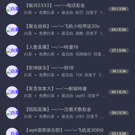
【银河2333】—✅—电话彩金
20 / 3.8k
白菜
•
免费白菜
•
最后由
欧巴
回复于
15
小时前
【聚合游戏】—✅—飞机小程序送30u
34 / 8.0k
白菜
•
免费白菜
•
最后由
跑酷
回复于
1
天前
【人妻直播】—✅—特邀18
27 / 5.6k
白菜
•
免费白菜
•
最后由
招商银行
回复
于
2天前
【乾坤娱乐】—✅—秒18
16 / 3.3k
白菜
•
免费白菜
•
最后由
126
回复于
2天
前
【富贵加拿大】—✅—邮箱特邀
30 / 6.7k
白菜
•
免费白菜
•
最后由
qq95
回复于
1
天前
【陌陌直播】—✅—注册天数彩金
28 / 5.7k
白菜
•
免费白菜
•
最后由
cf85
回复于
6
小时前
【wpk翡翠俱乐部】—✅—飞机送300分
23 / 4.5k