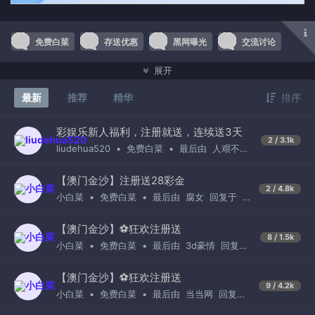
免费白菜
存送优惠
黑网曝光
交流讨论
展开
菠菜技巧
最新
推荐
精华
排序
彩娱乐新人福利，注册就送，连续送3天
2 / 3.1k
liudehua520
•
免费白菜
•
最后由
人艰不拆
回复于
16小时前
【澳门金沙】注册送28彩金
2 / 4.8k
小白菜
•
免费白菜
•
最后由
腐女
回复于
1
周前
【澳门金沙】⚽️狂欢注册送
8 / 1.5k
小白菜
•
免费白菜
•
最后由
3d豪情
回复于
1周前
【澳门金沙】⚽️狂欢注册送
9 / 4.2k
小白菜
•
免费白菜
•
最后由
当当网
回复于
6小时前