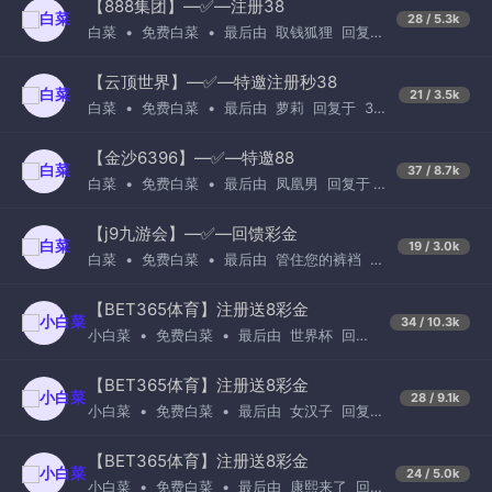
【888集团】—✅—注册38
28 / 5.3k
白菜
•
免费白菜
•
最后由
取钱狐狸
回复
于
4天前
【云顶世界】—✅—特邀注册秒38
21 / 3.5k
白菜
•
免费白菜
•
最后由
萝莉
回复于
3天
前
【金沙6396】—✅—特邀88
37 / 8.7k
白菜
•
免费白菜
•
最后由
凤凰男
回复于
1
周前
【j9九游会】—✅—回馈彩金
19 / 3.0k
白菜
•
免费白菜
•
最后由
管住您的裤裆
回
复于
1周前
【BET365体育】注册送8彩金
34 / 10.3k
小白菜
•
免费白菜
•
最后由
世界杯
回复
于
3天前
【BET365体育】注册送8彩金
28 / 9.1k
小白菜
•
免费白菜
•
最后由
女汉子
回复于
1天前
【BET365体育】注册送8彩金
24 / 5.0k
小白菜
•
免费白菜
•
最后由
康熙来了
回复