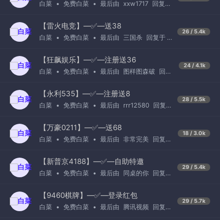
白菜
•
免费白菜
•
最后由
xxw1717
回复
于
2天前
【雷火电竞】—✅—送38
26 / 5.4k
白菜
•
免费白菜
•
最后由
三国杀
回复于
50分钟前
【狂飙娱乐】—✅—注册送36
24 / 4.1k
白菜
•
免费白菜
•
最后由
图样图森破
回复
于
4天前
【永利535】—✅—注册送8
28 / 5.5k
白菜
•
免费白菜
•
最后由
rrr12580
回复
于
6天前
【万豪0211】—✅—送68
18 / 3.0k
白菜
•
免费白菜
•
最后由
非常完美
回复
于
4天前
【新普京4188】—✅—自助特邀
29 / 5.4k
白菜
•
免费白菜
•
最后由
同桌的你
回复
于
2天前
【9460棋牌】—✅—登录红包
29 / 5.7k
白菜
•
免费白菜
•
最后由
腾讯视频
回复
于
4天前