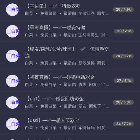
【幸运星】—✅—特邀280
26 / 4.9k
白菜
•
免费白菜
•
最后由
笑傲江湖
回复
于
23小时前
【星河直播】—✅—碰瓷特邀
29 / 7.1k
白菜
•
免费白菜
•
最后由
宝马高考生
回复
于
1天前
【球友/谈球/头号/球盟】—✅—优惠卷交
流
20 / 3.2k
白菜
•
免费白菜
•
最后由
新浪微博
回复
于
2小时前
【初夜直播】—✅—碰瓷电话彩金
27 / 5.1k
白菜
•
免费白菜
•
最后由
腹黑
回复于
1周
前
【pg1】—✅—碰瓷回访彩金
28 / 5.3k
白菜
•
免费白菜
•
最后由
基友
回复于
1周
前
【usd】—✅—愚人节彩金
34 / 7.2k
白菜
•
免费白菜
•
最后由
军情解码
回复
于
3天前