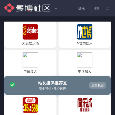
登录
注册
大发娱乐场
N世博娱乐
申请加入
申请加入
站长担保推荐区
黑款包赔
安全可信 · 放心选择