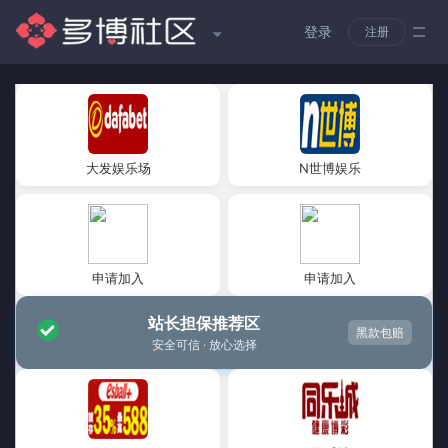
登录
注册
大发娱乐场
N世博娱乐
申请加入
申请加入
站长担保推荐区
黑款包赔
安全可信 · 放心选择