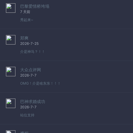
巴黎爱情桥垮塌
7 天前
秀起来~
郑爽
2026-7-25
介是神马？！！
大众点评网
2026-7-7
OMG！介是啥东东！！！
巴神求婚成功
2026-7-7
站位支持