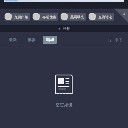
免费白菜
存送优惠
黑网曝光
交流讨论
展开
菠菜技巧
最新
推荐
精华
排序
空空如也