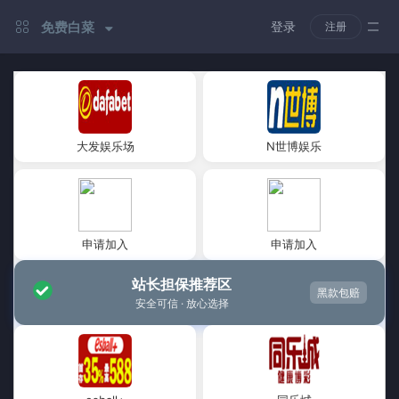
免费白菜
登录
注册
大发娱乐场
N世博娱乐
申请加入
申请加入
站长担保推荐区
黑款包赔
安全可信 · 放心选择