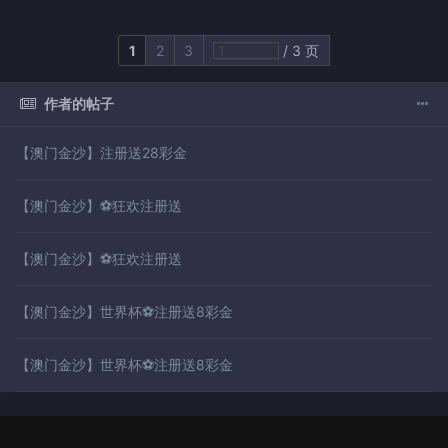
1
2
3
/ 3 页
作者的帖子
【澳门金沙】注册送28彩金
【澳门金沙】⚽️狂欢注册送
【澳门金沙】⚽️狂欢注册送
【澳门金沙】世界杯⚽️注册送8彩金
【澳门金沙】世界杯⚽️注册送8彩金