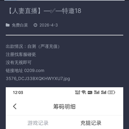
【人妻直播】—✅—特邀18
免费白菜
2026-4-3
出款情况：自测（严谨充值）
注册找客服碰瓷
没有无视即可
链接地址 0209.com
3576_DCJ33BXQKHWYXU7.jpg