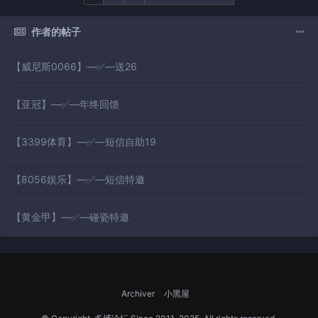
作者的帖子
【威尼斯0066】—✅—送26
【亚冠】—✅—年终回馈
【3399体育】—✅—短信自助19
【8056娱乐】—✅—短信特邀
【黄金甲】—✅—碰瓷特邀
Archiver
小黑屋