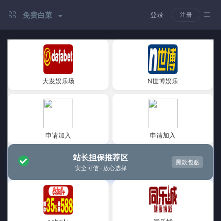
免费白菜
登录
注册
大发娱乐场
N世博娱乐
申请加入
申请加入
站长担保推荐区
黑款包赔
安全可信 · 放心选择