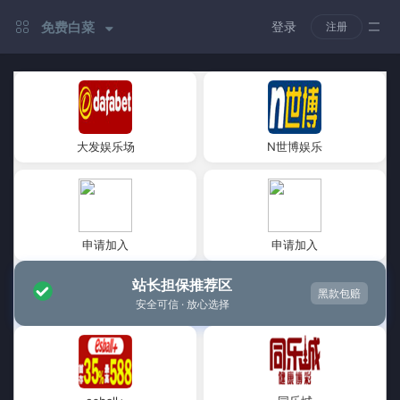
免费白菜
登录
注册
大发娱乐场
N世博娱乐
申请加入
申请加入
站长担保推荐区
黑款包赔
安全可信 · 放心选择