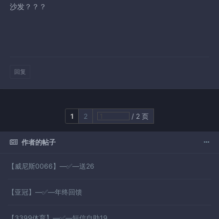
沙发？？？
回复
1
2
/ 2 页
作者的帖子
【威尼斯0066】—✅—送26
【亚冠】—✅—年终回馈
【3399体育】—✅—短信自助19