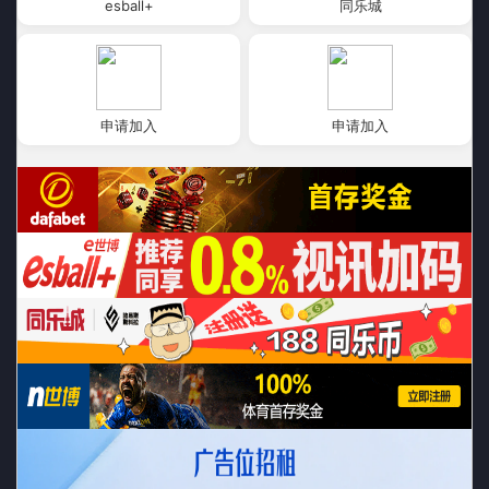
esball+
同乐城
申请加入
申请加入