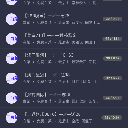
白菜
•
免费白菜
•
最后由
幸福爱人
回复
于
5天前
【286娱乐】—✅—送28
39 / 9.0k
白菜
•
免费白菜
•
最后由
百度云
回复于
1周前
【葡京718】—✅—神秘彩金
44 / 11.8k
白菜
•
免费白菜
•
最后由
美丽说
回复于
2天前
【澳门银河】—✅—10+63
38 / 8.5k
白菜
•
免费白菜
•
最后由
最强天团
回复
于
21小时前
【澳门皇冠】—✅—送18
32 / 6.7k
白菜
•
免费白菜
•
最后由
且行且珍惜
回复
于
2周前
【鼎捷国际】—✅—送28
36 / 8.0k
白菜
•
免费白菜
•
最后由
犀利仁师
回复
于
12小时前
【九鼎娱乐0876】—✅—送28
42 / 10.6k
白菜
•
免费白菜
•
最后由
金战
回复于
15小时前