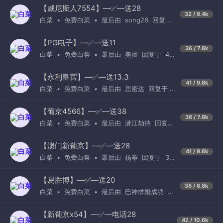
【威尼斯人7554】—✅—送28
32 / 6.4k
白菜
•
免费白菜
•
最后由
song26
回复于
1周前
【PG电子】—✅—送11
36 / 7.8k
白菜
•
免费白菜
•
最后由
美团
回复于
4
天前
【永利皇宫】—✅—送13.3
41 / 9.8k
白菜
•
免费白菜
•
最后由
思密达
回复于
2
天前
【葡京4566】—✅—送38
36 / 7.8k
白菜
•
免费白菜
•
最后由
潜江劫持
回复
于
1天前
【澳门新葡京】—✅—送28
41 / 9.8k
白菜
•
免费白菜
•
最后由
杨幂
回复于
3天
前
【易胜博】—✅—送20
38 / 8.8k
白菜
•
免费白菜
•
最后由
巴神求婚成功
回
复于
3天前
【新葡京x54】—✅—电话28
42 / 10.6k