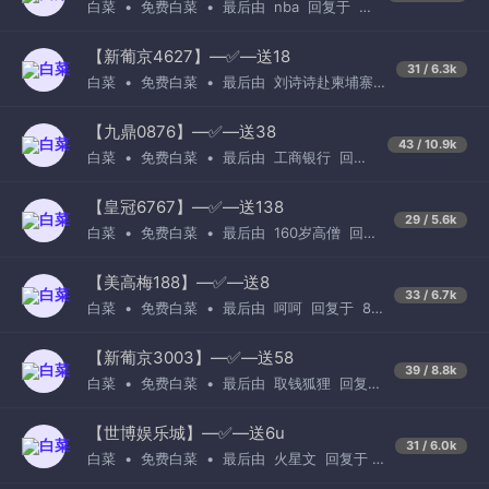
白菜
•
免费白菜
•
最后由
nba
回复于
5
天前
【新葡京4627】—✅—送18
31 / 6.3k
白菜
•
免费白菜
•
最后由
刘诗诗赴柬埔寨
回复于
10小时前
【九鼎0876】—✅—送38
43 / 10.9k
白菜
•
免费白菜
•
最后由
工商银行
回复
于
4天前
【皇冠6767】—✅—送138
29 / 5.6k
白菜
•
免费白菜
•
最后由
160岁高僧
回复
于
1天前
【美高梅188】—✅—送8
33 / 6.7k
白菜
•
免费白菜
•
最后由
呵呵
回复于
8
小时前
【新葡京3003】—✅—送58
39 / 8.8k
白菜
•
免费白菜
•
最后由
取钱狐狸
回复
于
1天前
【世博娱乐城】—✅—送6u
31 / 6.0k
白菜
•
免费白菜
•
最后由
火星文
回复于
1
天前