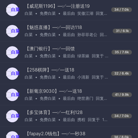
【威尼斯1196】—✅—注册送19
34 / 7.0k
白菜
•
免费白菜
•
最后由
笑傲江湖
回复
于
8小时前
【魅惑直播】—✅—回访118
31 / 6.1k
白菜
•
免费白菜
•
最后由
孙菲菲老公
回复
于
6天前
【澳门银行】—✅—回馈
35 / 7.6k
白菜
•
免费白菜
•
最后由
绿茶婊
回复于
1
天前
【258棋牌】—✅—送18
32 / 6.4k
白菜
•
免费白菜
•
最后由
小清新
回复于
1
天前
【新葡京9030】—✅—送18
41 / 9.9k
白菜
•
免费白菜
•
最后由
绝世唐门
回复
于
14小时前
【多宝体育】—✅—红利128
34 / 7.0k
白菜
•
免费白菜
•
最后由
携程
回复于
1天
前
【fapay2.0钱包】—✅—秒38
36 / 8.0k