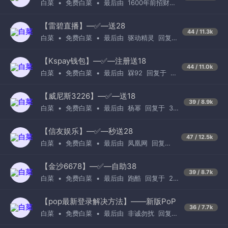
白菜
•
免费白菜
•
最后由
1600年前招财猫
回复于
1天前
【雷碧直播】—✅—送28
44 / 11.3k
白菜
•
免费白菜
•
最后由
驱动精灵
回复
于
20小时前
【Kspay钱包】—✅—注册送18
44 / 11.0k
白菜
•
免费白菜
•
最后由
槑92
回复于
3
天前
【威尼斯3226】—✅—送18
39 / 8.9k
白菜
•
免费白菜
•
最后由
杨幂
回复于
3
天前
【信友娱乐】—✅—秒送28
47 / 12.5k
白菜
•
免费白菜
•
最后由
凤凰网
回复于
4天前
【金沙6678】—✅—自助38
39 / 8.7k
白菜
•
免费白菜
•
最后由
跑酷
回复于
2
天前
【pop最新登录解决方法】——新版PoP
36 / 7.7k
白菜
•
免费白菜
•
最后由
非诚勿扰
回复
于
2天前