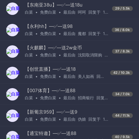
【东南亚38u】—✅—送18u
29 / 5.5k
白菜
•
免费白菜
•
最后由
呵呵
回复于
11
小时前
【永利hh】—✅—送98
36 / 8.0k
白菜
•
免费白菜
•
最后由
魔都
回复于
19
小时前
【火麒麟】—✅—送2w金币
37 / 8.3k
白菜
•
免费白菜
•
最后由
沈阳取消限购
回
复于
6天前
【创世直播】—✅—送18
42 / 10.3k
白菜
•
免费白菜
•
最后由
美人如画
回复
于
5天前
【007体育】—✅—送88
34 / 7.0k
白菜
•
免费白菜
•
最后由
招商银行
回复
于
1天前
【新葡京959】—✅—送9
44 / 11.1k
白菜
•
免费白菜
•
最后由
伪娘
回复于
17
小时前
【通宝特邀】—✅—送88
40 / 9.5k